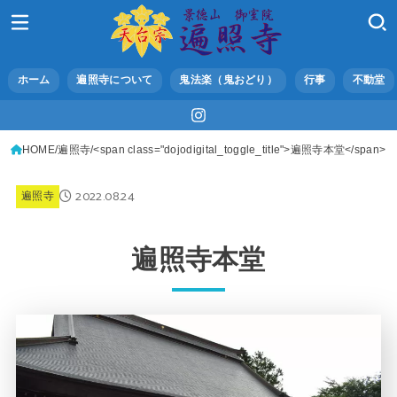
ホーム
遍照寺について
鬼法楽（鬼おどり）
行事
不動堂
HOME
遍照寺
<span class="dojodigital_toggle_title">遍照寺本堂</span>
2022.08.24
遍照寺
遍照寺本堂