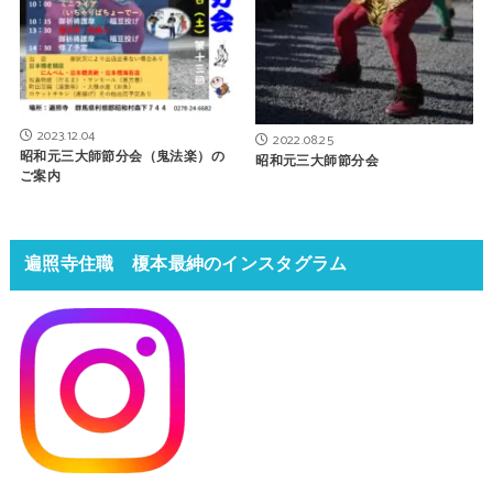
2023.12.04
2022.08.25
昭和元三大師節分会（鬼法楽）の
昭和元三大師節分会
ご案内
遍照寺住職 榎本最紳のインスタグラム