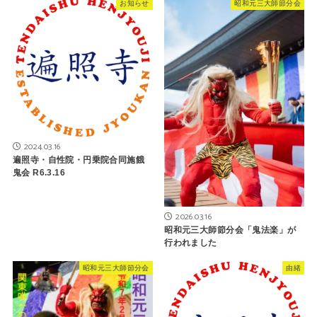
お知らせ
昭和元三大師節分会
2024.03.16
遍照寺・自性院・円乗院合同施餓
鬼会 R6.3.16
2026.03.16
昭和元三大師節分会「鬼法楽」が
行われました
昭和元三大師節分会
由緒