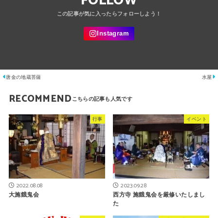
FOLLOW
唐金の地蔵菩薩
水屋
RECOMMEND
行事
イベント
2022.08.08
2023.09.28
大施餓鬼会
西方寺 施餓鬼会を厳修いたしまし
た