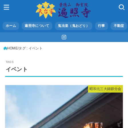
ホーム
遍照寺について
鬼法楽（鬼おどり）
行事
不動堂
HOME
タグ : イベント
イベント
昭和元三大師節分会