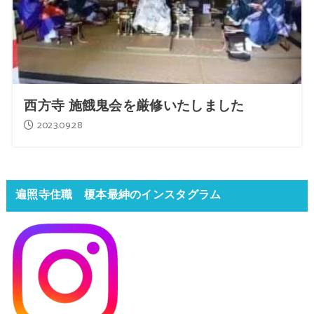
西方寺 施餓鬼会を厳修いたしました
2023.09.28
遍照寺住職 榎本最紳のインスタグラム