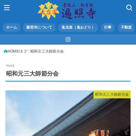
ホーム
遍照寺について
鬼法楽（鬼おどり）
行事
不動堂
HOME
タグ : 昭和元三大師節分会
昭和元三大師節分会
昭和元三大師節分会