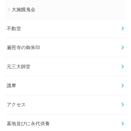
大施餓鬼会
不動堂
遍照寺の御朱印
元三大師堂
護摩
アクセス
墓地並びに永代供養