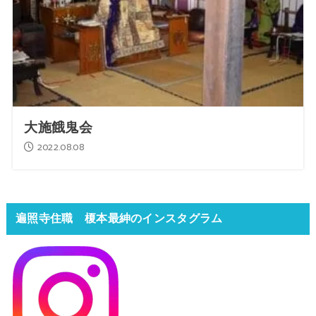
大施餓鬼会
2022.08.08
遍照寺住職 榎本最紳のインスタグラム